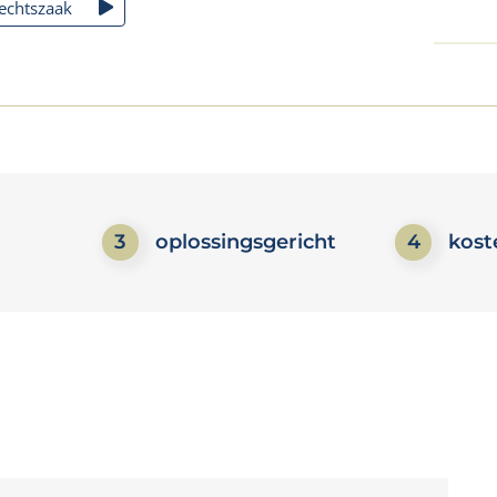
rechtszaak
3
oplossingsgericht
4
kost