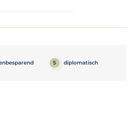
enbesparend
5
diplomatisch