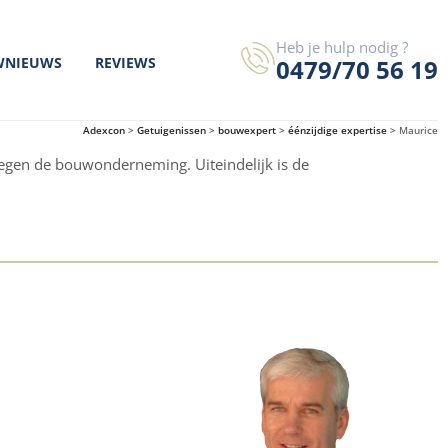
Heb je hulp nodig ?
0479/70 56 19
WNIEUWS
REVIEWS
Adexcon
>
Getuigenissen
>
bouwexpert
>
éénzijdige expertise
>
Maurice
egen de bouwonderneming. Uiteindelijk is de