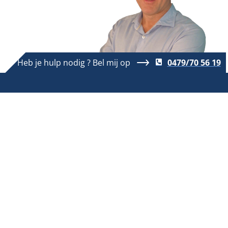
Heb je hulp nodig ? Bel mij op
0479/70 56 19