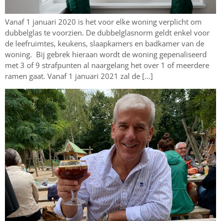
Vanaf 1 januari 2020 is het voor elke woning verplicht om
dubbelglas te voorzien. De dubbelglasnorm geldt enkel voor
de leefruimtes, keukens, slaapkamers en badkamer van de
woning. Bij gebrek hieraan wordt de woning gepenaliseerd
met 3 of 9 strafpunten al naargelang het over 1 of meerdere
ramen gaat. Vanaf 1 januari 2021 zal de […]