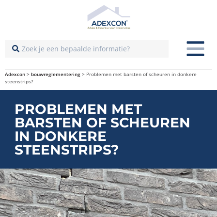
Adexcon
>
bouwreglementering
>
Problemen met barsten of scheuren in donkere
steenstrips?
PROBLEMEN MET
BARSTEN OF SCHEUREN
IN DONKERE
STEENSTRIPS?