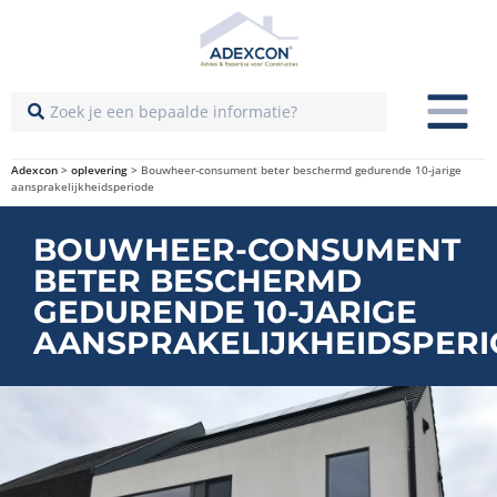
Adexcon
>
oplevering
>
Bouwheer-consument beter beschermd gedurende 10-jarige
aansprakelijkheidsperiode
BOUWHEER-CONSUMENT
BETER BESCHERMD
GEDURENDE 10-JARIGE
AANSPRAKELIJKHEIDSPER